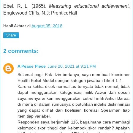
Ebel, R. L. (1965).
Measuring educational achievement
.
Englewood Cliffs, N.J: PrenticeHall
Hanif Akhtar
di
August 05, 2018
Share
2 comments:
A Peace Piece
June 20, 2021 at 9:21 PM
Selamat pagi, Pak. Izin bertanya, saya membuat kuesioner
Health Belief Model dengan kategori jawaban Likert 1-4.
Karena ketika dicek normalitas ternyata tidak normal, tidak
dapat menggunakan kategorisasi milik Azwar dan dosen
saya menyarankan menggunakan cut-off milik Ankur Barua,
di mana di dalam rumusnya dibutuhkan indeks diskriminasi
yang dapat dilihat dari koefisien korelasi Spearman tiap
item tiap variabel.
Responden saya berjumlah 116, bagaimana cara membagi
kelompok skor tinggi dan kelompok skor rendah? Apakah