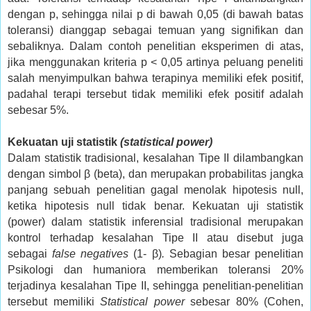
dengan p, sehingga nilai p di bawah 0,05 (di bawah batas
toleransi) dianggap sebagai temuan yang signifikan dan
sebaliknya. Dalam contoh penelitian eksperimen di atas,
jika menggunakan kriteria p < 0,05 artinya peluang peneliti
salah menyimpulkan bahwa terapinya memiliki efek positif,
padahal terapi tersebut tidak memiliki efek positif adalah
sebesar 5%.
Kekuatan uji statistik
(statistical power)
Dalam statistik tradisional, kesalahan Tipe II dilambangkan
dengan simbol β (beta), dan merupakan probabilitas jangka
panjang sebuah penelitian gagal menolak hipotesis null,
ketika hipotesis null tidak benar. Kekuatan uji statistik
(power) dalam statistik inferensial tradisional merupakan
kontrol terhadap kesalahan Tipe II atau disebut juga
sebagai
false negatives
(1- β)
.
Sebagian besar penelitian
Psikologi dan humaniora memberikan toleransi 20%
terjadinya kesalahan Tipe II, sehingga penelitian-penelitian
tersebut memiliki
Statistical power
sebesar 80% (Cohen,