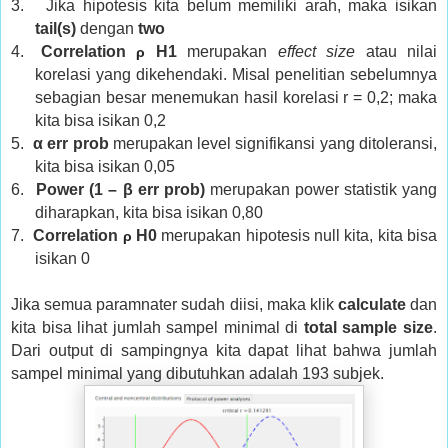
3.
Jika hipotesis kita belum memiliki arah, maka isikan
tail(s)
dengan
two
4.
Correlation
H1
merupakan
effect size
atau nilai
ρ
korelasi yang dikehendaki. Misal penelitian sebelumnya
sebagian besar menemukan hasil korelasi r = 0,2; maka
kita bisa isikan 0,2
5.
α err prob
merupakan level signifikansi yang ditoleransi,
kita bisa isikan 0,05
6.
Power (1 – β err prob)
merupakan power statistik yang
diharapkan, kita bisa isikan 0,80
7.
Correlation
H0
merupakan hipotesis null kita, kita bisa
ρ
isikan 0
Jika semua paramnater sudah diisi, maka klik
calculate
dan
kita bisa lihat jumlah sampel minimal di
total sample size
.
Dari output di sampingnya kita dapat lihat bahwa jumlah
sampel minimal yang dibutuhkan adalah 193 subjek.