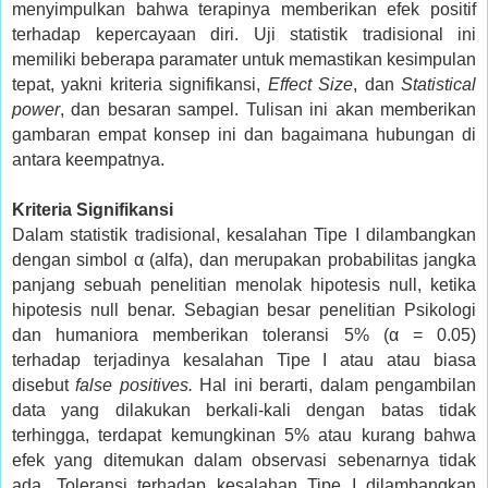
menyimpulkan bahwa terapinya memberikan efek positif
terhadap kepercayaan diri. Uji statistik tradisional ini
memiliki beberapa paramater untuk memastikan kesimpulan
tepat, yakni kriteria signifikansi,
Effect Size
, dan
Statistical
power
, dan besaran sampel. Tulisan ini akan memberikan
gambaran empat konsep ini dan bagaimana hubungan di
antara keempatnya.
Kriteria Signifikansi
Dalam statistik tradisional, kesalahan Tipe I dilambangkan
dengan simbol α (alfa), dan merupakan probabilitas jangka
panjang sebuah penelitian menolak hipotesis null, ketika
hipotesis null benar. Sebagian besar penelitian Psikologi
dan humaniora memberikan toleransi 5% (α = 0.05)
terhadap terjadinya kesalahan Tipe I atau atau biasa
disebut
false positives.
Hal ini berarti, dalam pengambilan
data yang dilakukan berkali-kali dengan batas tidak
terhingga, terdapat kemungkinan 5% atau kurang bahwa
efek yang ditemukan dalam observasi sebenarnya tidak
ada. Toleransi terhadap kesalahan Tipe I dilambangkan