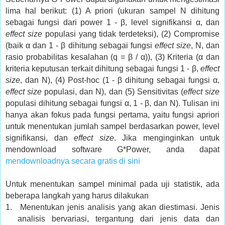
lima hal berikut: (1) A priori (ukuran sampel N dihitung
sebagai fungsi dari power 1 - β, level signifikansi α, dan
effect size
populasi yang tidak terdeteksi), (2) Compromise
(baik α dan 1 - β dihitung sebagai fungsi
effect size
, N, dan
rasio probabilitas kesalahan (q = β / α)), (3) Kriteria (α dan
kriteria keputusan terkait dihitung sebagai fungsi 1 - β,
effect
size
, dan N), (4) Post-hoc (1 - β dihitung sebagai fungsi α,
effect size
populasi, dan N), dan (5) Sensitivitas (
effect size
populasi dihitung sebagai fungsi α, 1 - β, dan N). Tulisan ini
hanya akan fokus pada fungsi pertama, yaitu fungsi apriori
untuk menentukan jumlah sampel berdasarkan power, level
signifikansi, dan
effect size
. Jika menginginkan untuk
mendownload software G*Power, anda dapat
mendownloadnya secara gratis di sini
Untuk menentukan sampel minimal pada uji statistik, ada
beberapa langkah yang harus dilakukan
1.
Menentukan jenis analisis yang akan diestimasi. Jenis
analisis bervariasi, tergantung dari jenis data dan