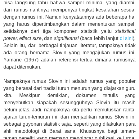
bisa langsung tahu bahwa sampel minimal yang diambil
dari rumus nantinya mempunyai tingkat kesalahan sesuai
dengan rumus ini. Namun kenyataannya ada beberapa hal
yang harus dipertimbangkan dalam menentukan sampel,
setidaknya dari tiga komponen statistik yaitu
statistical
power, effect size
, dan
signifikansi
(baca lebih lanjut
di sini
)
.
Selain itu, dari berbagai tinjauan literatur, tampaknya tidak
ada orang bernama Slovin yang mengajukan rumus ini.
Yamane (1967) adalah referensi tertua dimana rumusnya
dapat ditemukan.
Nampaknya rumus Slovin ini adalah rumus yang populer
yang berasal dari tradisi turun menurun yang diajarkan guru
kita. Meskipun demikian, dokumen tertulis yang
menyebutkan siapakah sesungguhnya Slovin itu masih
belum jelas. Jadi, nampaknya kita perlu memutuskan rantai
ajaran turun-temurun ini, dan menjadikan rumus Slovin ini
sebagai guyonan statistik saja, seperti yang dilakukan para
ahli metodologi di Barat sana. Khususnya bagi teman-
teman peneliti yang memang mengincar publikasi ke jurnal