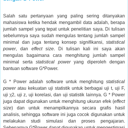
Salah satu pertanyaan yang paling sering ditanyakan
mahasiswa ketika hendak mengambil data adalah, berapa
jumlah sampel yang tepat untuk penelitian saya. Di tulisan
sebelumnya saya sudah mengulas tentang jumlah sampel
minimal dan juga tentang konsep signifikansi,
statistical
power
, dan
effect size
. Di tulisan kali ini saya akan
mengulas bagaimana cara menghitung jumlah sampel
minimal serta
statistical power
yang diperoleh dengan
bantuan software G*Power.
G * Power adalah software untuk menghitung
statistical
power
atau kekuatan uji statistik untuk berbagai uji t, uji F,
uji χ2, uji z, uji korelasi, dan uji statistik lainnya. G * Power
juga dapat digunakan untuk menghitung ukuran efek (
effect
size
) dan untuk menampilkannya secara grafis hasil
analisis, sehingga software ini juga cocok digunakan untuk
melakukan studi simulasi dan proses pengajaran.
Sebenarnya G*Power dapat digunakan untuk mengestimasi