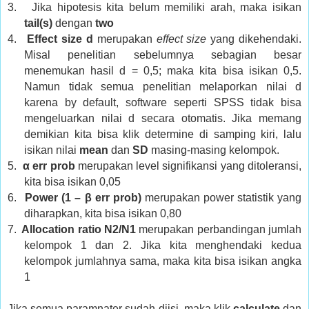
3.
Jika hipotesis kita belum memiliki arah, maka isikan
tail(s)
dengan
two
4.
Effect size d
merupakan
effect size
yang dikehendaki.
Misal penelitian sebelumnya sebagian besar
menemukan hasil d = 0,5; maka kita bisa isikan 0,5.
Namun tidak semua penelitian melaporkan nilai d
karena by default, software seperti SPSS tidak bisa
mengeluarkan nilai d secara otomatis. Jika memang
demikian kita bisa klik determine di samping kiri, lalu
isikan nilai
mean
dan
SD
masing-masing kelompok.
5.
α err prob
merupakan level signifikansi yang ditoleransi,
kita bisa isikan 0,05
6.
Power (1 – β err prob)
merupakan power statistik yang
diharapkan, kita bisa isikan 0,80
7.
Allocation ratio N2/N1
merupakan perbandingan jumlah
kelompok 1 dan 2. Jika kita menghendaki kedua
kelompok jumlahnya sama, maka kita bisa isikan angka
1
Jika semua paramnater sudah diisi, maka klik
calculate
dan