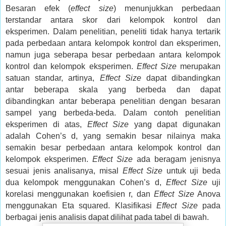
Besaran efek (
effect size
) menunjukkan perbedaan
terstandar antara skor dari kelompok kontrol dan
eksperimen. Dalam penelitian, peneliti tidak hanya tertarik
pada perbedaan antara kelompok kontrol dan eksperimen,
namun juga seberapa besar perbedaan antara kelompok
kontrol dan kelompok eksperimen.
Effect Size
merupakan
satuan standar, artinya,
Effect Size
dapat dibandingkan
antar beberapa skala yang berbeda dan dapat
dibandingkan antar beberapa penelitian dengan besaran
sampel yang berbeda-beda. Dalam contoh penelitian
eksperimen di atas,
Effect Size
yang dapat digunakan
adalah Cohen’s d, yang semakin besar nilainya maka
semakin besar perbedaan antara kelompok kontrol dan
kelompok eksperimen.
Effect Size
ada beragam jenisnya
sesuai jenis analisanya, misal
Effect Size
untuk uji beda
dua kelompok menggunakan Cohen’s d,
Effect Size
uji
korelasi menggunakan koefisien r, dan
Effect Size
Anova
menggunakan Eta squared. Klasifikasi
Effect Size
pada
berbagai jenis analisis dapat dilihat pada tabel di bawah.