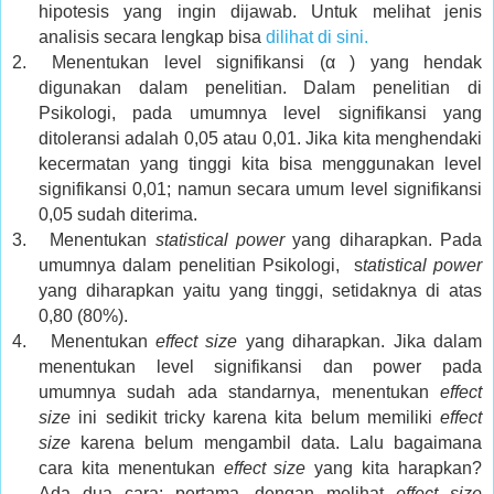
hipotesis yang ingin dijawab. Untuk melihat jenis
analisis secara lengkap bisa
dilihat di sini.
2.
Menentukan level signifikansi (α ) yang hendak
digunakan dalam penelitian. Dalam penelitian di
Psikologi, pada umumnya level signifikansi yang
ditoleransi adalah 0,05 atau 0,01. Jika kita menghendaki
kecermatan yang tinggi kita bisa menggunakan level
signifikansi 0,01; namun secara umum level signifikansi
0,05 sudah diterima.
3.
Menentukan
statistical power
yang diharapkan. Pada
umumnya dalam penelitian Psikologi,
s
tatistical power
yang diharapkan yaitu yang tinggi, setidaknya di atas
0,80 (80%).
4.
Menentukan
effect size
yang diharapkan. Jika dalam
menentukan level signifikansi dan power pada
umumnya sudah ada standarnya, menentukan
effect
size
ini sedikit tricky karena kita belum memiliki
effect
size
karena belum mengambil data. Lalu bagaimana
cara kita menentukan
effect size
yang kita harapkan?
Ada dua cara: pertama, dengan melihat
effect size