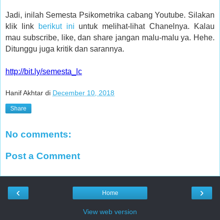
Jadi, inilah Semesta Psikometrika cabang Youtube. Silakan
klik link
berikut ini
untuk melihat-lihat Chanelnya. Kalau
mau subscribe, like, dan share jangan malu-malu ya. Hehe.
Ditunggu juga kritik dan sarannya.
http://bit.ly/semesta_lc
Hanif Akhtar
di
December 10, 2018
Share
No comments:
Post a Comment
‹
›
Home
View web version