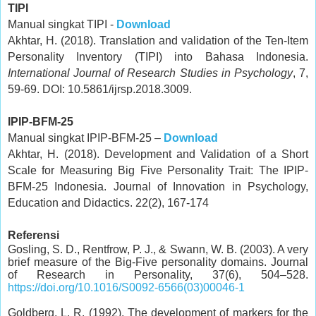
TIPI
Manual singkat TIPI -
Download
Akhtar, H. (2018). Translation and validation of the Ten-Item
Personality Inventory (TIPI) into Bahasa Indonesia.
International Journal of Research Studies in Psychology
, 7,
59-69. DOI: 10.5861/ijrsp.2018.3009.
IPIP-BFM-25
Manual singkat IPIP-BFM-25 –
Download
Akhtar, H. (2018). Development and Validation of a Short
Scale for Measuring Big Five Personality Trait: The IPIP-
BFM-25 Indonesia. Journal of Innovation in Psychology,
Education and Didactics. 22(2), 167-174
Referensi
Gosling, S. D., Rentfrow, P. J., & Swann, W. B. (2003). A very
brief measure of the Big-Five personality domains. Journal
of Research in Personality, 37(6), 504–528.
https://doi.org/10.1016/S0092-6566(03)00046-1
Goldberg, L. R. (1992). The development of markers for the