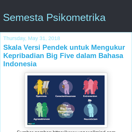
Semesta Psikometrika
Thursday, May 31, 2018
Skala Versi Pendek untuk Mengukur
Kepribadian Big Five dalam Bahasa
Indonesia