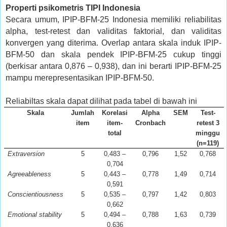
Properti psikometris TIPI Indonesia
Secara umum, IPIP-BFM-25 Indonesia memiliki reliabilitas
alpha, test-retest dan validitas faktorial, dan validitas
konvergen yang diterima. Overlap antara skala induk IPIP-
BFM-50 dan skala pendek IPIP-BFM-25 cukup tinggi
(berkisar antara 0,876 – 0,938), dan ini berarti IPIP-BFM-25
mampu merepresentasikan IPIP-BFM-50.
Reliabiltas skala dapat dilihat pada tabel di bawah ini
Skala
Jumlah
Korelasi
Alpha
SEM
Test-
item
item-
Cronbach
retest 3
total
minggu
(n=119)
Extraversion
5
0,483 –
0,796
1,52
0,768
0,704
Agreeableness
5
0,443 –
0,778
1,49
0,714
0,591
Conscientiousness
5
0,535 –
0,797
1,42
0,803
0,662
Emotional stability
5
0,494 –
0,788
1,63
0,739
0,636