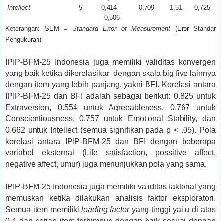
Intellect
5
0,414 –
0,709
1,51
0,725
0,506
Keterangan: SEM =
Standard Error of Measurement
(Eror Standar
Pengukuran)
IPIP-BFM-25 Indonesia juga memiliki validitas konvergen
yang baik ketika dikorelasikan dengan skala big five lainnya
dengan item yang lebih panjang, yakni BFI. Korelasi antara
IPIP-BFM-25 dan BFI adalah sebagai berikut: 0.825 untuk
Extraversion, 0.554 untuk Agreeableness, 0.767 untuk
Conscientiousness, 0.757 untuk Emotional Stability, dan
0.662 untuk Intellect (semua signifikan pada p < .05). Pola
korelasi antara IPIP-BFM-25 dan BFI dengan beberapa
variabel eksternal (Life satisfaction, possitive affect,
negative affect, umur) juga menunjukkan pola yang sama.
IPIP-BFM-25 Indonesia juga memiliki validitas faktorial yang
memuskan ketika dilakukan analisis faktor eksploratori.
Semua item memiliki
loading factor
yang tinggi yaitu di atas
0,4 dan setiap item terhimpun dengan baik sesuai dengan